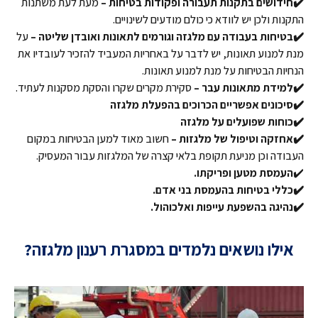
✔️חידושים בתקנות תעבורה ופקודות בטיחות –
מעת לעת משתנות
התקנות ולכן יש לוודא כי כולם מודעים לשינויים.
✔️בטיחות בעבודה עם מלגזה וגורמים לתאונות ואובדן שליטה –
על
מנת למנוע תאונות, יש לדבר על באחריות המעביד להזכיר לעובדיו את
הנחיות הבטיחות על מנת למנוע תאונות.
✔️למידת מתאונות עבר –
סקירת מקרים שקרו והסקת מסקנות לעתיד.
✔️סיכונים אפשריים הכרוכים בהפעלת מלגזה
✔️כוחות שפועלים על מלגזה
✔️אחזקה וטיפול של מלגזות –
חשוב מאוד למען הבטיחות במקום
העבודה וכן מניעת תקופת בלאי קצרה של המלגזות עבור המעסיק.
✔️
העמסת מטען ופריקתו.
✔️כללי בטיחות בהעמסת בני אדם.
✔️נהיגה בהשפעת עייפות ואלכוהול.
אילו נושאים נלמדים במסגרת רענון מלגזה?